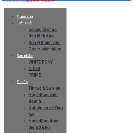
Trang chủ
Giới Thiệu
Cơ cấu tổ chức
Ban lãnh đạo
Đơn vị thành viên
Góc truyền thống
Sản phẩm
WHITE PONY
NICES
PRIME
Tin tức
Tin tức & Sự kiện
Hoạt động kinh
doanh
Nghiên cứu – Đào
tạo
Hoạt động đoàn
thể & Xã hội