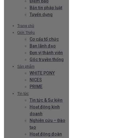
Điểm báo
Bản tin pháp luật
Tuyển dụng
Trang chủ
Giới Thiệu
Cơ cấu tổ chức
Ban lãnh đạo
Đơn vị thành viên
Góc truyền thống
Sản phẩm
WHITE PONY
NICES
PRIME
Tin tức
Tin tức & Sự kiện
Hoạt động kinh
doanh
Nghiên cứu – Đào
tạo
Hoạt động đoàn