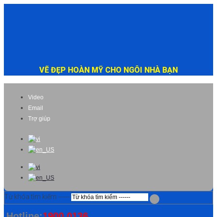
VẼ ĐẸP HOÀN MỸ CHO NGÔI NHÀ BẠN
Video
Email
Trợ giúp
Từ khóa tìm kiếm ------
Hotline:
1900 0136