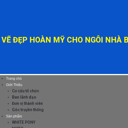
VẼ ĐẸP HOÀN MỸ CHO NGÔI NHÀ 
Trang chủ
Giới Thiệu
Cơ cấu tổ chức
Ban lãnh đạo
Đơn vị thành viên
Góc truyền thống
Sản phẩm
WHITE PONY