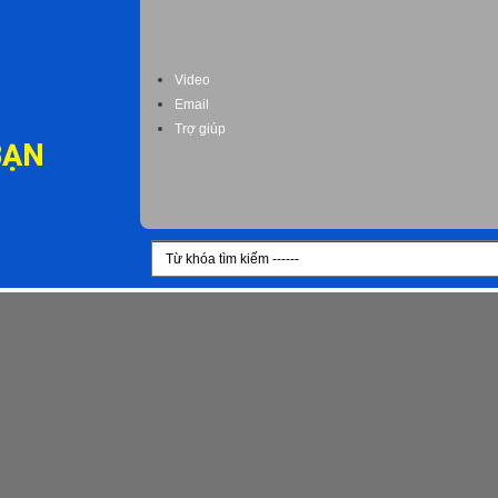
Video
Email
Trợ giúp
BẠN