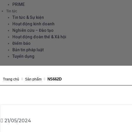
PRIME
Tin tức
Tin tức & Sự kiện
Hoạt động kinh doanh
Nghiên cứu – Đào tạo
Hoạt động đoàn thể & Xã hội
Điểm báo
Bản tin pháp luật
Tuyển dụng
NS662D
Trang chủ
Sản phẩm
21/05/2024