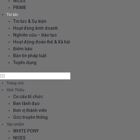
NICES
PRIME
Tin tức
Tin tức & Sự kiện
Hoạt động kinh doanh
Nghiên cứu – Đào tạo
Hoạt động đoàn thể & Xã hội
Điểm báo
Bản tin pháp luật
Tuyển dụng
Trang chủ
Giới Thiệu
Cơ cấu tổ chức
Ban lãnh đạo
Đơn vị thành viên
Góc truyền thống
Sản phẩm
WHITE PONY
NICES