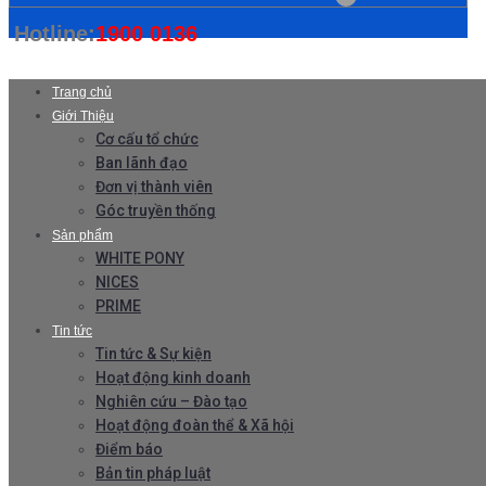
Hotline:
1900 0136
Trang chủ
Giới Thiệu
Cơ cấu tổ chức
Ban lãnh đạo
Đơn vị thành viên
Góc truyền thống
Sản phẩm
WHITE PONY
NICES
PRIME
Tin tức
Tin tức & Sự kiện
Hoạt động kinh doanh
Nghiên cứu – Đào tạo
Hoạt động đoàn thể & Xã hội
Điểm báo
Bản tin pháp luật