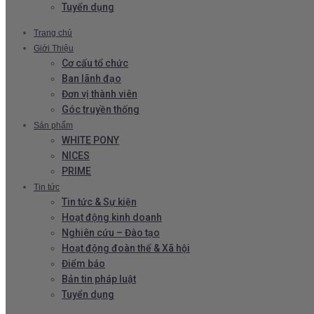
Tuyển dụng
Trang chủ
Giới Thiệu
Cơ cấu tổ chức
Ban lãnh đạo
Đơn vị thành viên
Góc truyền thống
Sản phẩm
WHITE PONY
NICES
PRIME
Tin tức
Tin tức & Sự kiện
Hoạt động kinh doanh
Nghiên cứu – Đào tạo
Hoạt động đoàn thể & Xã hội
Điểm báo
Bản tin pháp luật
Tuyển dụng