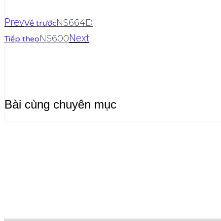
Prev
NS664D
Về trước
Next
NS600
Tiếp theo
Bài cùng chuyên mục